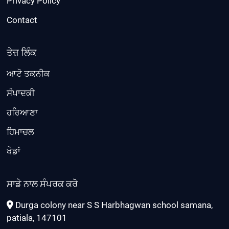
Privacy Policy
Contact
ਤੇਜ਼ ਲਿੰਕ
ਆਟੋ ਤਕਨੀਕ
ਸੰਪਾਦਕੀ
ਹਰਿਆਣਾ
ਹਿਮਾਚਲ
ਖੇਡਾਂ
ਸਾਡੇ ਨਾਲ ਸੰਪਰਕ ਕਰੋ
Durga colony near S S Harbhagwan school samana,
patiala, 147101