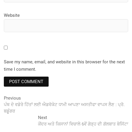
Website
Save my name, email, and website in this browser for the next
time I comment.
Post
Previous
Previous
post:
ਪੰਥ ਦੇ ਵਡੇਰੇ ਹਿੱਤਾਂ ਲਈ ਐਡਵੋਕੇਟ ਧਾਮੀ ਆਪਣਾ ਅਸਤੀਫਾ ਵਾਪਸ ਲੈਣ : ਪ੍ਰੋ.
navigation
ਬਡੂੰਗਰ
Next
Next
post:
ਕੇਂਦਰ ਅਤੇ ਕਿਸਾਨਾਂ ਵਿਚਾਲੇ 6ਵੇਂ ਗੇੜ੍ਹ ਦੀ ਗੱਲਬਾਤ ਬੇਸਿੱਟਾ