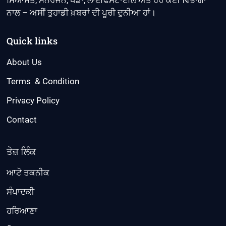
ਸਿਆਸਤ, ਮਨੋਰੰਜਨ, ਖੇਡਾਂ, ਲਾਈਫਸਟਾਈਲ ਅਤੇ ਹੋਰ ਕਈ ਵਿਭਾਗਾਂ
ਨਾਲ – ਅਸੀਂ ਤੁਹਾਡੀ ਖ਼ਬਰਾਂ ਦੀ ਪੂਰੀ ਦੁਨੀਆ ਹਾਂ।
Quick links
About Us
Terms & Condition
Privacy Policy
Contact
ਤੇਜ਼ ਲਿੰਕ
ਆਟੋ ਤਕਨੀਕ
ਸੰਪਾਦਕੀ
ਹਰਿਆਣਾ