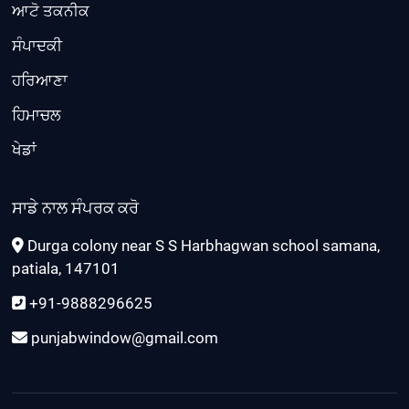
ਆਟੋ ਤਕਨੀਕ
ਸੰਪਾਦਕੀ
ਹਰਿਆਣਾ
ਹਿਮਾਚਲ
ਖੇਡਾਂ
ਸਾਡੇ ਨਾਲ ਸੰਪਰਕ ਕਰੋ
Durga colony near S S Harbhagwan school samana,
patiala, 147101
+91-9888296625
punjabwindow@gmail.com