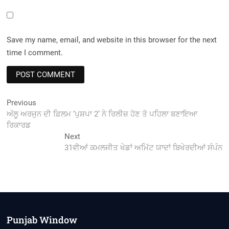
Save my name, email, and website in this browser for the next
time I comment.
Post
Previous
Previous
post:
ਅੱਲੂ ਅਰਜੁਨ ਦੀ ਫ਼ਿਲਮ ‘ਪੁਸ਼ਪਾ 2’ ਨੇ ਰਿਲੀਜ਼ ਹੋਣ ਤੋ ਪਹਿਲਾ ਬਣਾਇਆ
navigation
ਰਿਕਾਰਡ
Next
Next
post:
31ਵੀਆਂ ਕਮਲਜੀਤ ਖੇਡਾਂ ਅਮਿੱਟ ਯਾਦਾਂ ਬਿਖੇਰਦੀਆਂ ਸੰਪੰਨ
Punjab Window