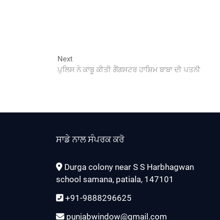
Next
Next
post:
ਪੁਲਿਸ ਨੇ ਕਾਬੂ ਕੀਤੀ ਗੈਂਗਸਟਰ ਹਾਸ਼ਿਮ ਬਾਬਾ ਦੀ ਪਤਨੀ
ਸਾਡੇ ਨਾਲ ਸੰਪਰਕ ਕਰੋ
Durga colony near S S Harbhagwan
school samana, patiala, 147101
+91-9888296625
punjabwindow@gmail.com