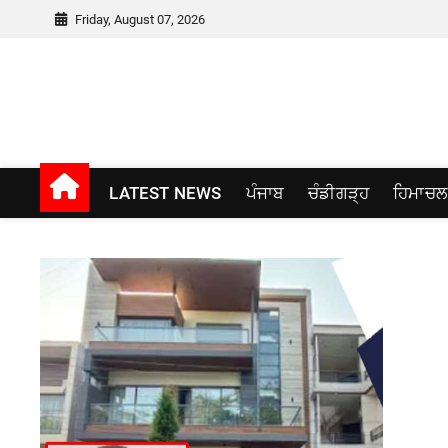
Skip
Friday, August 07, 2026
to
content
Punjab window
LATEST NEWS
ਪੰਜਾਬ
ਚੰਡੀਗੜ੍ਹ
ਹਿਮਾਚਲ