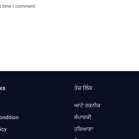
xt time I comment.
ks
ਤੇਜ਼ ਲਿੰਕ
ਆਟੋ ਤਕਨੀਕ
ondition
ਸੰਪਾਦਕੀ
icy
ਹਰਿਆਣਾ