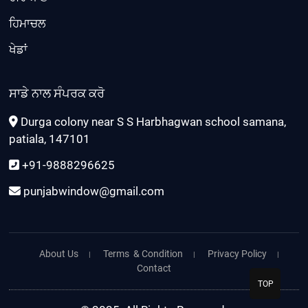
ਹਿਮਾਚਲ
ਖੇਡਾਂ
ਸਾਡੇ ਨਾਲ ਸੰਪਰਕ ਕਰੋ
Durga colony near S S Harbhagwan school samana,
patiala, 147101
+91-9888296625
punjabwindow@gmail.com
About Us
Terms & Condition
Privacy Policy
Contact
TOP