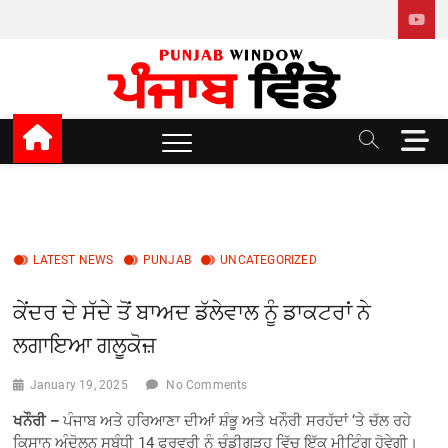
Skip
to
content
Punjab window
M
e
n
u
B
u
LATEST NEWS
PUNJAB
UNCATEGORIZED
t
t
ਕੇਂਦਰ ਦੇ ਸੱਦੇ ਤੋਂ ਬਾਅਦ ਡੱਲੇਵਾਲ ਨੂੰ ਡਾਕਟਰਾਂ ਨੇ
o
n
ਲਗਾਇਆ ਗਲੂਕੋਜ਼
January 19, 2025
No Comments
ਖਨੌਰੀ –
ਪੰਜਾਬ ਅਤੇ ਹਰਿਆਣਾ ਦੀਆਂ ਸ਼ੰਭੂ ਅਤੇ ਖਨੌਰੀ ਸਰਹੱਦਾਂ ‘ਤੇ ਚੱਲ ਰਹੇ
ਕਿਸਾਨ ਅੰਦੋਲਨ ਸਬੰਧੀ 14 ਫਰਵਰੀ ਨੂੰ ਚੰਡੀਗੜ੍ਹ ਵਿੱਚ ਇੱਕ ਮੀਟਿੰਗ ਹੋਵੇਗੀ।