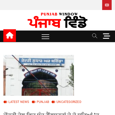
Skip
to
content
Punjab window
M
e
n
u
B
u
t
t
o
n
LATEST NEWS
PUNJAB
UNCATEGORIZED