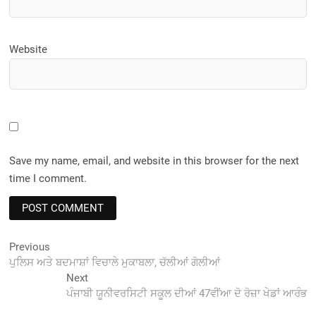
Website
Save my name, email, and website in this browser for the next
time I comment.
Post
Previous
Previous
post:
ਪੁਲਿਸ ਅਤੇ ਬਦਮਾਸ਼ਾਂ ਵਿਚਾਲੇ ਮੁਕਾਬਲਾ, ਚੱਲੀਆਂ ਗੋਲੀਆਂ
navigation
Next
Next
post:
ਪੰਜਾਬੀ ਯੂਨੀਵਰਸਿਟੀ ਸਕੂਲ ਦੀਆਂ 47ਵੀਂਆ ਦੋ ਰੋਜ਼ਾ ਖੇਡਾਂ ਆਰੰਭ