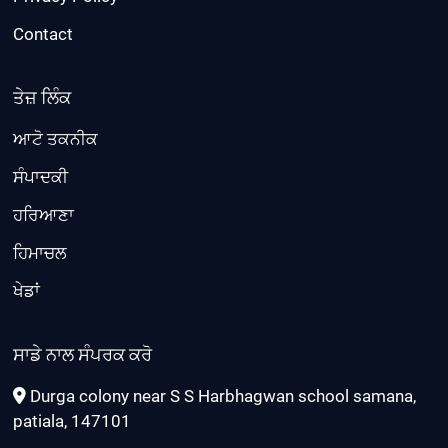
Contact
ਤੇਜ਼ ਲਿੰਕ
ਆਟੋ ਤਕਨੀਕ
ਸੰਪਾਦਕੀ
ਹਰਿਆਣਾ
ਹਿਮਾਚਲ
ਖੇਡਾਂ
ਸਾਡੇ ਨਾਲ ਸੰਪਰਕ ਕਰੋ
Durga colony near S S Harbhagwan school samana,
patiala, 147101