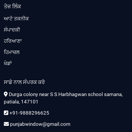
ਤੇਜ਼ ਲਿੰਕ
ਆਟੋ ਤਕਨੀਕ
ਸੰਪਾਦਕੀ
ਹਰਿਆਣਾ
ਹਿਮਾਚਲ
ਖੇਡਾਂ
ਸਾਡੇ ਨਾਲ ਸੰਪਰਕ ਕਰੋ
Durga colony near S S Harbhagwan school samana,
patiala, 147101
+91-9888296625
punjabwindow@gmail.com