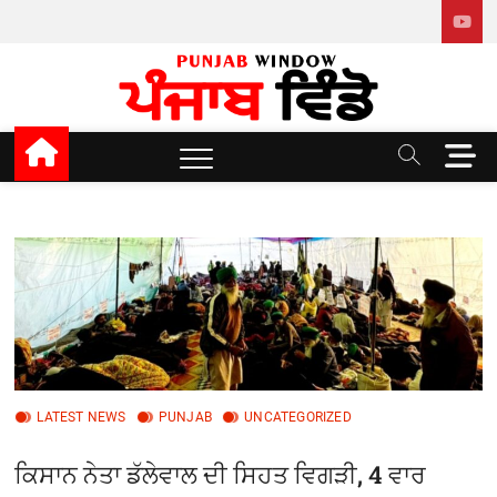
Skip
to
content
Punjab window
M
e
n
u
B
u
t
t
o
n
LATEST NEWS
PUNJAB
UNCATEGORIZED
ਕਿਸਾਨ ਨੇਤਾ ਡੱਲੇਵਾਲ ਦੀ ਸਿਹਤ ਵਿਗੜੀ, 4 ਵਾਰ