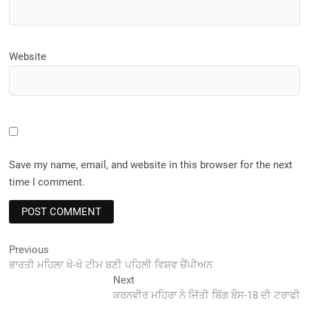
Website
Save my name, email, and website in this browser for the next
time I comment.
Post
Previous
Previous
post:
ਭਾਰਤੀ ਮਹਿਲਾ ਖੋ-ਖੋ ਟੀਮ ਬਣੀ ਪਹਿਲੀ ਵਿਸ਼ਵ ਚੈਂਪੀਅਨ
navigation
Next
Next
post:
ਕਰਨਵੀਰ ਮਹਿਰਾ ਨੇ ਜਿੱਤੀ ਬਿੱਗ ਬੌਸ-18 ਦੀ ਟਰਾਫੀ