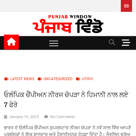
Skip
to
content
Punjab window
M
e
n
u
B
u
LATEST NEWS
UNCATEGORIZED
ਮਨੋਰੰਜਨ
t
t
ਓਲੰਪਿਕ ਚੈਂਪੀਅਨ ਨੀਰਜ ਚੋਪੜਾ ਨੇ ਹਿਮਾਨੀ ਨਾਲ ਲਏ
o
n
7 ਫੇਰੇ
January 19, 2025
No Comments
ਭਾਰਤ ਦੇ ਓਲੰਪਿਕ ਚੈਂਪੀਅਨ ਸੁਪਰਸਟਾਰ ਨੀਰਜ ਚੋਪੜਾ ਨੇ ਨਵੇਂ ਸਾਲ ਵਿੱਚ ਆਪਣੇ
ਪ੍ਰਸ਼ੰਸਕਾਂ ਨੂੰ ਇਕ ਸ਼ਾਨਦਾਰ ਅਤੇ ਹੈਰਾਨੀਜਨਕ ਤੋਹਫ਼ਾ ਦਿੱਤਾ ਹੈ। ਜੈਵਲਿਨ ਥ੍ਰੋਅ