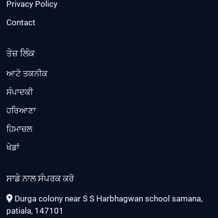
Privacy Policy
Contact
ਤੇਜ਼ ਲਿੰਕ
ਆਟੋ ਤਕਨੀਕ
ਸੰਪਾਦਕੀ
ਹਰਿਆਣਾ
ਹਿਮਾਚਲ
ਖੇਡਾਂ
ਸਾਡੇ ਨਾਲ ਸੰਪਰਕ ਕਰੋ
Durga colony near S S Harbhagwan school samana,
patiala, 147101