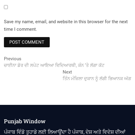
Save my name, email, and website in this browser for the next
time I comment.
Post
Previous
Previous
post:
ਚਾਈਨਾ ਡੋਰ ਦੀ ਲਪੇਟ ਆਇਆ ਵਿਦਿਆਰਥੀ, ਕੰਨ ’ਤੇ ਲੱਗਾ ਕੱਟ
navigation
Next
Next
post:
ਤਿੰਨ ਮੰਜ਼ਿਲਾ ਦੁਕਾਨ ਨੂੰ ਲੱਗੀ ਭਿਆਨਕ ਅੱਗ
Punjab Window
ਪੰਜਾਬ ਵਿੰਡੋ ਤੁਹਾਡੇ ਲਈ ਲਿਆਉਂਦਾ ਹੈ ਪੰਜਾਬ, ਦੇਸ਼ ਅਤੇ ਵਿਦੇਸ਼ ਦੀਆਂ