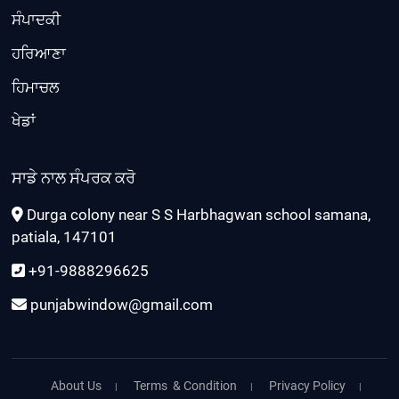
ਸੰਪਾਦਕੀ
ਹਰਿਆਣਾ
ਹਿਮਾਚਲ
ਖੇਡਾਂ
ਸਾਡੇ ਨਾਲ ਸੰਪਰਕ ਕਰੋ
Durga colony near S S Harbhagwan school samana,
patiala, 147101
+91-9888296625
punjabwindow@gmail.com
About Us
Terms & Condition
Privacy Policy