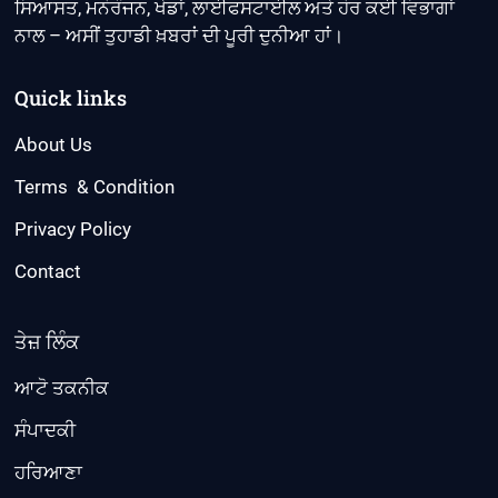
ਸਿਆਸਤ, ਮਨੋਰੰਜਨ, ਖੇਡਾਂ, ਲਾਈਫਸਟਾਈਲ ਅਤੇ ਹੋਰ ਕਈ ਵਿਭਾਗਾਂ
ਨਾਲ – ਅਸੀਂ ਤੁਹਾਡੀ ਖ਼ਬਰਾਂ ਦੀ ਪੂਰੀ ਦੁਨੀਆ ਹਾਂ।
Quick links
About Us
Terms & Condition
Privacy Policy
Contact
ਤੇਜ਼ ਲਿੰਕ
ਆਟੋ ਤਕਨੀਕ
ਸੰਪਾਦਕੀ
ਹਰਿਆਣਾ