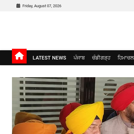
Skip
Friday, August 07, 2026
to
content
Punjab window
LATEST NEWS
ਪੰਜਾਬ
ਚੰਡੀਗੜ੍ਹ
ਹਿਮਾਚਲ