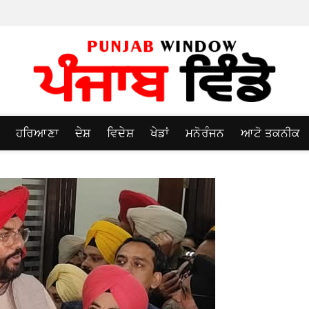
ਹਰਿਆਣਾ
ਦੇਸ਼
ਵਿਦੇਸ਼
ਖੇਡਾਂ
ਮਨੋਰੰਜਨ
ਆਟੋ ਤਕਨੀਕ