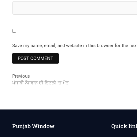
Save my name, email, and website in this browser for the ne
Post
Previous
Previous
post:
ਪੰਜਾਬੀ ਨੌਜਵਾਨ ਦੀ ਇਟਲੀ ’ਚ ਮੌਤ
navigation
Punjab Window
Quick lin