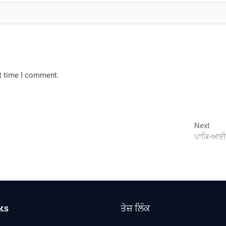
xt time I comment.
Next
Next
post
ਪਾਕਿ-ਆਈ.
ks
ਤੇਜ਼ ਲਿੰਕ