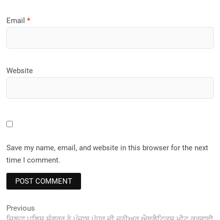
Email
*
Website
Save my name, email, and website in this browser for the next
time I comment.
Post
Previous
Previous
post:
ਜ਼ਿਲ੍ਹਾ ਪੁਲਿਸ ਸੰਗਰੂਰ ਨੇ ਪੰਜਾਬ ਪੱਧਰ ਦੀ ਜੂਨੀਅਰ ਐਥਲੈਟਿਕਸ ਮੀਟ ਕਰਵਾਈ