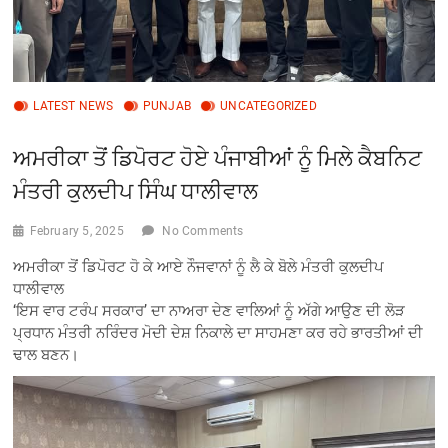
LATEST NEWS
PUNJAB
UNCATEGORIZED
ਅਮਰੀਕਾ ਤੋਂ ਡਿਪੋਰਟ ਹੋਏ ਪੰਜਾਬੀਆਂ ਨੂੰ ਮਿਲੇ ਕੈਬਨਿਟ
ਮੰਤਰੀ ਕੁਲਦੀਪ ਸਿੰਘ ਧਾਲੀਵਾਲ
February 5, 2025
No Comments
ਅਮਰੀਕਾ ਤੋਂ ਡਿਪੋਰਟ ਹੋ ਕੇ ਆਏ ਨੌਜਵਾਨਾਂ ਨੂੰ ਲੈ ਕੇ ਬੋਲੇ ਮੰਤਰੀ ਕੁਲਦੀਪ
ਧਾਲੀਵਾਲ
‘ਇਸ ਵਾਰ ਟਰੰਪ ਸਰਕਾਰ’ ਦਾ ਨਾਅਰਾ ਦੇਣ ਵਾਲਿਆਂ ਨੂੰ ਅੱਗੇ ਆਉਣ ਦੀ ਲੋੜ
ਪ੍ਰਧਾਨ ਮੰਤਰੀ ਨਰਿੰਦਰ ਮੋਦੀ ਦੇਸ਼ ਨਿਕਾਲੇ ਦਾ ਸਾਹਮਣਾ ਕਰ ਰਹੇ ਭਾਰਤੀਆਂ ਦੀ
ਢਾਲ ਬਣਨ।