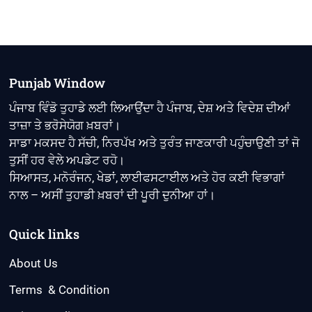
Punjab Window
ਪੰਜਾਬ ਵਿੰਡੋ ਤੁਹਾਡੇ ਲਈ ਲਿਆਉਂਦਾ ਹੈ ਪੰਜਾਬ, ਦੇਸ਼ ਅਤੇ ਵਿਦੇਸ਼ ਦੀਆਂ
ਤਾਜ਼ਾ ਤੇ ਭਰੋਸੇਯੋਗ ਖ਼ਬਰਾਂ।
ਸਾਡਾ ਮਕਸਦ ਹੈ ਸੱਚੀ, ਨਿਰਪੱਖ ਅਤੇ ਤੁਰੰਤ ਜਾਣਕਾਰੀ ਪਹੁੰਚਾਉਣੀ ਤਾਂ ਜੋ
ਤੁਸੀਂ ਹਰ ਵੇਲੇ ਅਪਡੇਟ ਰਹੋ।
ਸਿਆਸਤ, ਮਨੋਰੰਜਨ, ਖੇਡਾਂ, ਲਾਈਫਸਟਾਈਲ ਅਤੇ ਹੋਰ ਕਈ ਵਿਭਾਗਾਂ
ਨਾਲ – ਅਸੀਂ ਤੁਹਾਡੀ ਖ਼ਬਰਾਂ ਦੀ ਪੂਰੀ ਦੁਨੀਆ ਹਾਂ।
Quick links
About Us
Terms & Condition