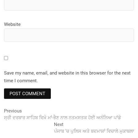
Website
Save my name, email, and website in this browser for the next
time I comment.
Post
Previous
Previous
post:
ਸ੍ਰੀ ਦਰਬਾਰ ਸਾਹਿਬ ਵਿਖ਼ੇ ਮਾਂ-ਭੈਣ ਨਾਲ ਨਤਮਸਤਕ ਹੋਈ ਅਨੰਨਿਆ ਪਾਂਡੇ
navigation
Next
Next
post:
ਪੰਜਾਬ ’ਚ ਪੁਲਿਸ ਅਤੇ ਬਦਮਾਸ਼ਾਂ ਵਿਚਾਲੇ ਮੁਕਾਬਲਾ