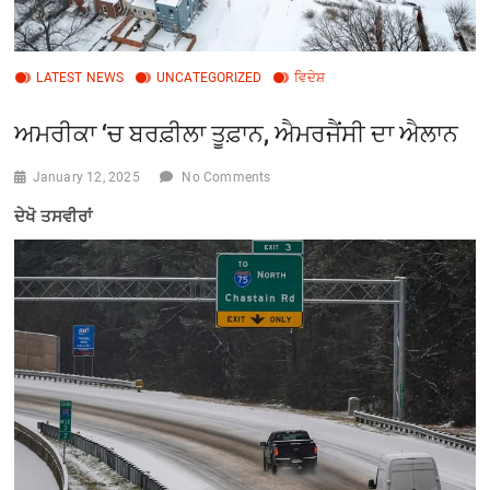
LATEST NEWS
UNCATEGORIZED
ਵਿਦੇਸ਼
ਅਮਰੀਕਾ ‘ਚ ਬਰਫ਼ੀਲਾ ਤੂਫ਼ਾਨ, ਐਮਰਜੈਂਸੀ ਦਾ ਐਲਾਨ
January 12, 2025
No Comments
ਦੇਖੋ ਤਸਵੀਰਾਂ