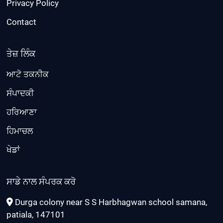
Privacy Policy
Contact
ਤੇਜ਼ ਲਿੰਕ
ਆਟੋ ਤਕਨੀਕ
ਸੰਪਾਦਕੀ
ਹਰਿਆਣਾ
ਹਿਮਾਚਲ
ਖੇਡਾਂ
ਸਾਡੇ ਨਾਲ ਸੰਪਰਕ ਕਰੋ
Durga colony near S S Harbhagwan school samana,
patiala, 147101